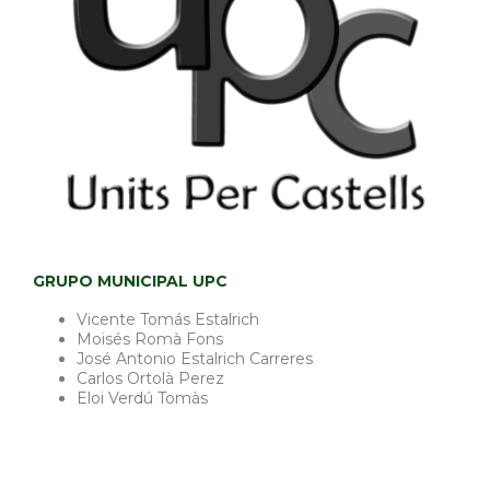
GRUPO MUNICIPAL UPC
Vicente Tomás Estalrich
Moisés Romà Fons
José Antonio Estalrich Carreres
Carlos Ortolà Perez
Eloi Verdú Tomàs