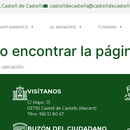
 Castell de Castells
castelldecastells@castelldecastell
YUNTAMIENTO
EL MUNICIPO
TURISMO
o encontrar la pági
 ubicación.
VISÍTANOS
C/ Major, 13
03792 Castell de Castells (Alacant)
Tlfno. 965 51 80 67
BUZÓN DEL CIUDADANO