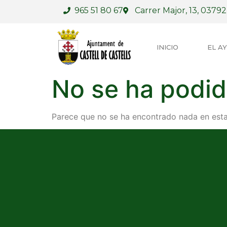
965 51 80 67
Carrer Major, 13, 03792,
INICIO
EL A
No se ha podid
Parece que no se ha encontrado nada en esta