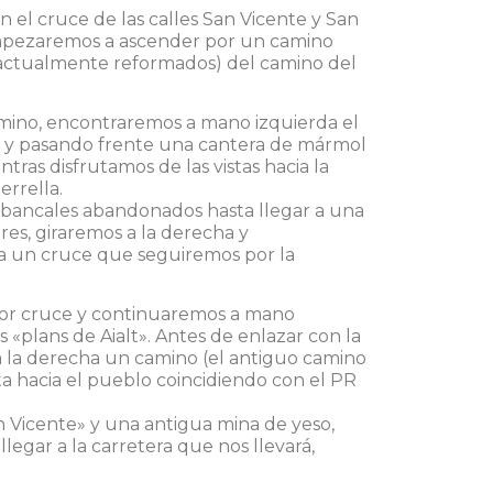
 el cruce de las calles San Vicente y San
mpezaremos a ascender por un camino
 (actualmente reformados) del camino del
amino, encontraremos a mano izquierda el
o y pasando frente una cantera de mármol
as disfrutamos de las vistas hacia la
errella.
bancales abandonados hasta llegar a una
ores, giraremos a la derecha y
a un cruce que seguiremos por la
rior cruce y continuaremos a mano
s «plans de Aialt». Antes de enlazar con la
a la derecha un camino (el antiguo camino
ta hacia el pueblo coincidiendo con el PR
 Vicente» y una antigua mina de yeso,
egar a la carretera que nos llevará,