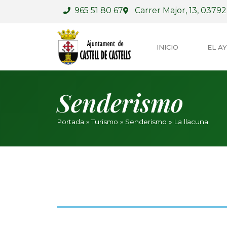
965 51 80 67
Carrer Major, 13, 03792,
INICIO
EL A
Senderismo
Portada
»
Turismo
»
Senderismo
»
La llacuna