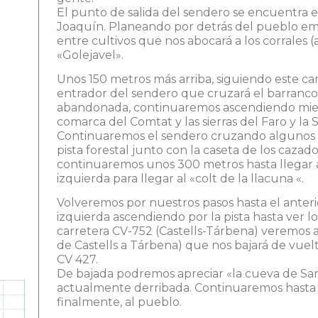
El punto de salida del sendero se encuentra en
Joaquín. Planeando por detrás del pueblo e
entre cultivos que nos abocará a los corrales
«Golejavel».
Unos 150 metros más arriba, siguiendo este c
entrador del sendero que cruzará el barranc
abandonada, continuaremos ascendiendo mientr
comarca del Comtat y las sierras del Faro y la S
Continuaremos el sendero cruzando algunos 
pista forestal junto con la caseta de los cazad
continuaremos unos 300 metros hasta llegar 
izquierda para llegar al «colt de la llacuna «.
Volveremos por nuestros pasos hasta el ante
izquierda ascendiendo por la pista hasta ver lo
carretera CV-752 (Castells-Tárbena) veremos 
de Castells a Tárbena) que nos bajará de vuel
CV 427.
De bajada podremos apreciar «la cueva de San
actualmente derribada. Continuaremos hasta ll
finalmente, al pueblo.