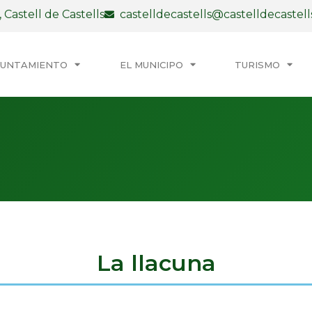
 Castell de Castells
castelldecastells@castelldecastell
YUNTAMIENTO
EL MUNICIPO
TURISMO
La llacuna