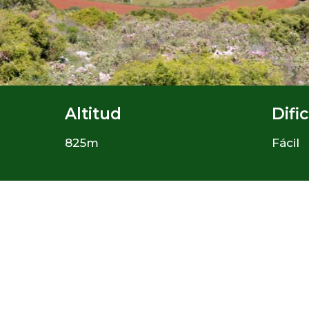
Altitud
Difi
825m
Fácil